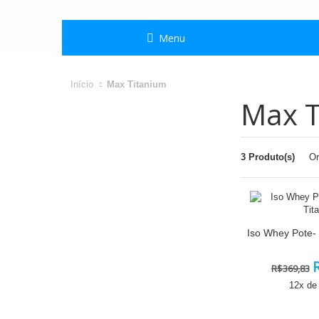
Menu
Início
Max Titanium
Max T
3 Produto(s)
O
R$369,83
12
x de