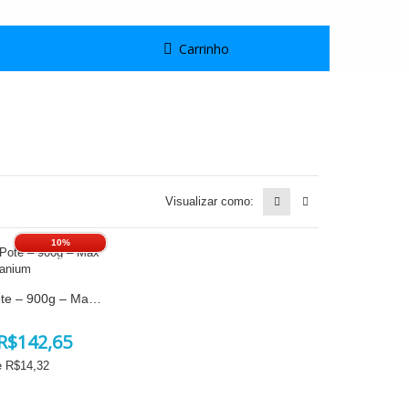
Carrinho
Visualizar como:
10%
DESCONTO.
100% Whey Pote – 900g – Max Titanium
R$142,65
e R$
14,32