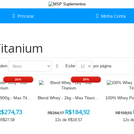
Procurar
Minha Conta
itanium
rdem
Exibir
por página
26%
30%
DESCONTO.
DESCONTO.
Iso Whey Pote- 900g - Max Titanium
Blend Whey - 2kg - Max Titanium
R$274,73
R$184,92
R$264,17
R$158,50
 R$
27,58
12
x de R$
18,57
12
x d